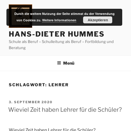
Zum
Inhalt
Durch die weitere Nutzung der Seite stimmst du der Verwendung
springen
Akzeptieren
von Cookies zu.
Weitere Informationen
HANS-DIETER HUMMES
Schule als Beruf – Schulleitung als Beruf – Fortbildung und
Beratung
Menü
SCHLAGWORT:
LEHRER
VERÖFFENTLICHT
3. SEPTEMBER 2020
AM
Wieviel Zeit haben Lehrer für die Schüler?
Wieviel Zeit haben Lehrer für die Schüler?