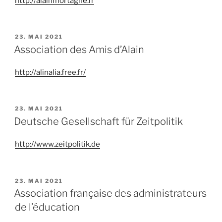
http://alainmortagne.fr
VERÖFFENTLICHT
23. MAI 2021
AM
Association des Amis d’Alain
http://alinalia.free.fr/
VERÖFFENTLICHT
23. MAI 2021
AM
Deutsche Gesellschaft für Zeitpolitik
http://www.zeitpolitik.de
VERÖFFENTLICHT
23. MAI 2021
AM
Association française des administrateurs
de l’éducation