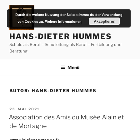
Zum
Inhalt
Durch die weitere Nutzung der Seite stimmst du der Verwendung
springen
Akzeptieren
von Cookies zu.
Weitere Informationen
HANS-DIETER HUMMES
Schule als Beruf – Schulleitung als Beruf – Fortbildung und
Beratung
Menü
AUTOR:
HANS-DIETER HUMMES
VERÖFFENTLICHT
23. MAI 2021
AM
Association des Amis du Musée Alain et
de Mortagne