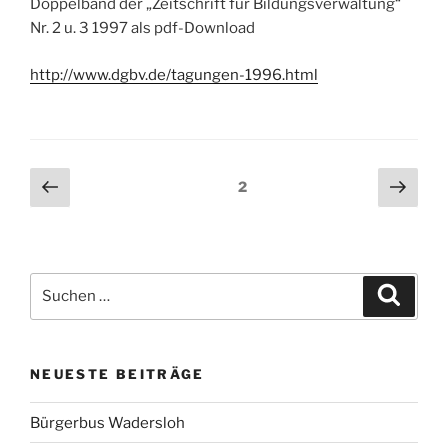
Doppelband der „Zeitschrift für Bildungsverwaltung“
Nr. 2 u. 3 1997 als pdf-Download
http://www.dgbv.de/tagungen-1996.html
Beitragsnavigation
Vorherige
Näch
Seite
2
Seite
Seit
Suche
Suche
nach:
NEUESTE BEITRÄGE
Bürgerbus Wadersloh